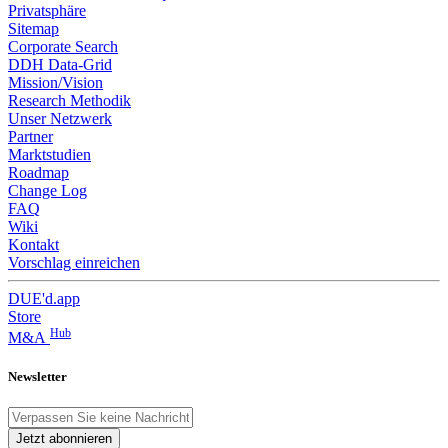
Privatsphäre
Sitemap
Corporate Search
DDH Data-Grid
Mission/Vision
Research Methodik
Unser Netzwerk
Partner
Marktstudien
Roadmap
Change Log
FAQ
Wiki
Kontakt
Vorschlag einreichen
DUE'd.app
Store
Hub
M&A
Newsletter
Jetzt abonnieren