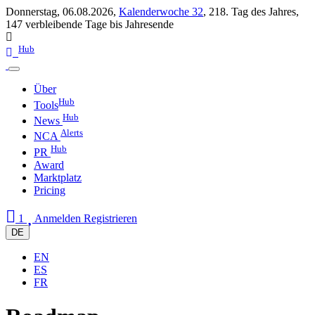
Donnerstag, 06.08.2026,
Kalenderwoche 32
,
218. Tag des Jahres
,
147 verbleibende Tage bis Jahresende
Hub
Über
Hub
Tools
Hub
News
Alerts
NCA
Hub
PR
Award
Marktplatz
Pricing
1
Anmelden
Registrieren
DE
EN
ES
FR